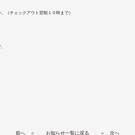
い。（チェックアウト翌朝１０時まで）
で、
前へ ＜
お知らせ一覧に戻る
＞ 次へ